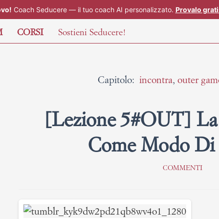
vo!
Coach Seducere — il tuo coach AI personalizzato.
Provalo grat
M
CORSI
Sostieni Seducere!
Capitolo:
incontra
,
outer gam
[Lezione 5#OUT] La
Come Modo Di 
COMMENTI