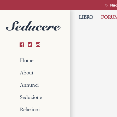
✨
Nuo
Skip
LIBRO
FORU
to
main
content
Home
About
Annunci
Seduzione
Relazioni