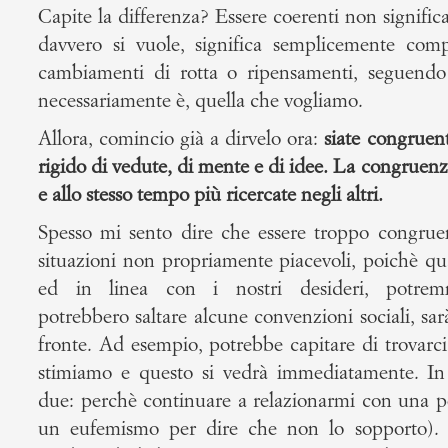
Capite la differenza? Essere coerenti non signific
davvero si vuole, significa semplicemente comp
cambiamenti di rotta o ripensamenti, seguend
necessariamente è, quella che vogliamo.
Allora, comincio già a dirvelo ora:
siate congruent
rigido di vedute, di mente e di idee. La congruenza
e allo stesso tempo più ricercate negli altri.
Spesso mi sento dire che essere troppo congruent
situazioni non propriamente piacevoli, poichè q
ed in linea con i nostri desideri, potremm
potrebbero saltare alcune convenzioni sociali, sarà 
fronte. Ad esempio, potrebbe capitare di trovarc
stimiamo e questo si vedrà immediatamente. I
due: perchè continuare a relazionarmi con una p
un eufemismo per dire che non lo sopporto). E