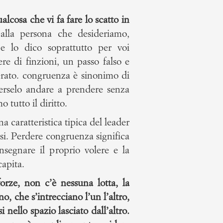
cosa che vi fa fare lo scatto in
lla persona che desideriamo,
 e lo dico soprattutto per voi
re di finzioni, un passo falso e
erato. congruenza è sinonimo di
erselo andare a prendere senza
 tutto il diritto.
na caratteristica tipica del leader
ssi. Perdere congruenza significa
onsegnare il proprio volere e la
apita.
rze, non c’è nessuna lotta, la
o, che s’intrecciano l’un l’altro,
nello spazio lasciato dall’altro.