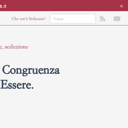
×
is →
Che cos’è Seducere?
e
,
seduzione
 Congruenza
Essere.