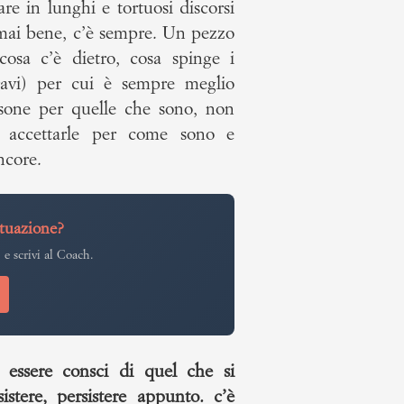
re in lunghi e tortuosi discorsi
è mai bene, c’è sempre. Un pezzo
sa c’è dietro, cosa spinge i
ravi) per cui è sempre meglio
ersone per quelle che sono, non
 accettarle per come sono e
ncore.
ituazione?
 e scrivi al Coach.
 essere consci di quel che si
istere, persistere appunto. c’è