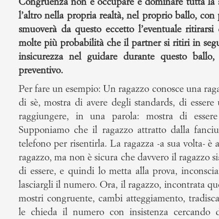
Congruenza non è occupare e dominare tutta la 
l’altro nella propria realtà, nel proprio ballo, con
smuoverà da questo eccetto l’eventuale ritirarsi 
molte più probabilità che il partner si ritiri in se
insicurezza nel guidare durante questo ballo, 
preventivo.
Per fare un esempio: Un ragazzo conosce una raga
di sè, mostra di avere degli standards, di essere
raggiungere, in una parola: mostra di essere
Supponiamo che il ragazzo attratto dalla fanciu
telefono per risentirla. La ragazza -a sua volta- è 
ragazzo, ma non è sicura che davvero il ragazzo s
di essere, e quindi lo metta alla prova, inconsc
lasciargli il numero. Ora, il ragazzo, incontrata que
mostri congruente, cambi atteggiamento, tradis
le chieda il numero con insistenza cercando di