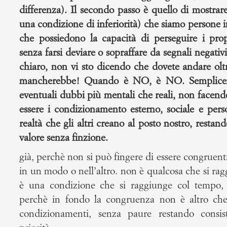
differenza). Il secondo passo è quello di mostra
una condizione di inferiorità) che siamo persone int
che possiedono la capacità di perseguire i propr
senza farsi deviare o sopraffare da segnali negativ
chiaro, non vi sto dicendo che dovete andare oltre
mancherebbe! Quando è NO, è NO. Semplicem
eventuali dubbi più mentali che reali, non facend
essere i condizionamento esterno, sociale e perso
realtà che gli altri creano al posto nostro, restan
valore senza finzione.
già, perchè non si può fingere di essere congruenti, 
in un modo o nell’altro. non è qualcosa che si ra
è una condizione che si raggiunge col tempo, p
perchè in fondo la congruenza non è altro che 
condizionamenti, senza paure restando consis