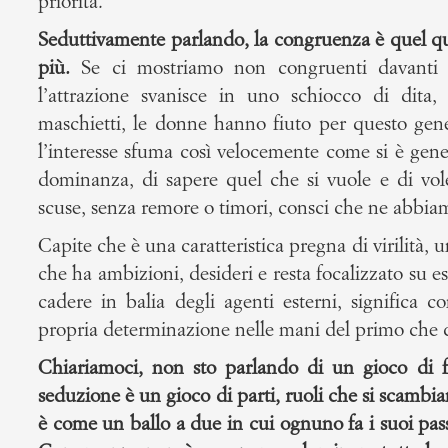
priorità.
Seduttivamente parlando, la congruenza è quel qual
più.
Se ci mostriamo non congruenti davanti a
l’attrazione svanisce in uno schiocco di dita,
maschietti, le donne hanno fiuto per questo gene
l’interesse sfuma così velocemente come si è gen
dominanza, di sapere quel che si vuole e di vol
scuse, senza remore o timori, consci che ne abbiamo
Capite che è una caratteristica pregna di virilità, u
che ha ambizioni, desideri e resta focalizzato su e
cadere in balia degli agenti esterni, significa c
propria determinazione nelle mani del primo che c
Chiariamoci, non sto parlando di un gioco di fo
seduzione è un gioco di parti, ruoli che si scambian
è come un ballo a due in cui ognuno fa i suoi passi 